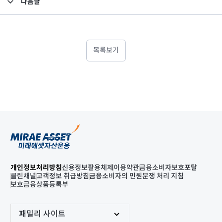
다음글
고난도금융투자상품_공시_20250617
목록보기
개인정보처리방침
신용정보활용체제
이용약관
금융소비자보호포탈
클린채널
고객정보 취급방침
금융소비자의 민원분쟁 처리 지침
보호금융상품등록부
패밀리 사이트