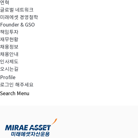
연혁
글로벌 네트워크
미래에셋 경영철학
다음글
고난도금융투자상품_공시_20250619
Founder & GSO
책임투자
재무현황
채용정보
채용안내
목록보기
인사제도
오시는길
Profile
로그인 해주세요
Search
Menu