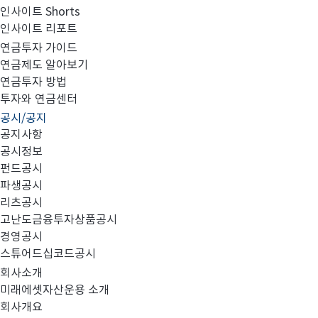
인사이트 Shorts
인사이트 리포트
고난도금융투자상품_공시_20250618
연금투자 가이드
연금제도 알아보기
연금투자 방법
투자와 연금센터
공시/공지
공지사항
공시정보
펀드공시
파생공시
MIRAE_HIGH_20250618.pdf
리츠공시
고난도금융투자상품공시
경영공시
스튜어드십코드공시
회사소개
미래에셋자산운용 소개
회사개요
이전글
고난도금융투자상품_공시_20250617