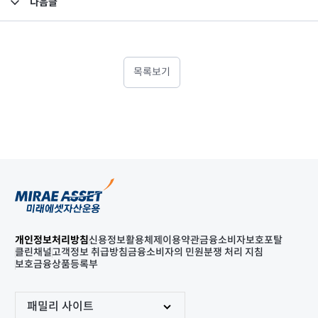
다음글
고난도금융투자상품_공시_20250620
목록보기
개인정보처리방침
신용정보활용체제
이용약관
금융소비자보호포탈
클린채널
고객정보 취급방침
금융소비자의 민원분쟁 처리 지침
보호금융상품등록부
패밀리 사이트