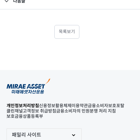
다음글
고난도금융투자상품_공시_20250626
목록보기
개인정보처리방침
신용정보활용체제
이용약관
금융소비자보호포탈
클린채널
고객정보 취급방침
금융소비자의 민원분쟁 처리 지침
보호금융상품등록부
패밀리 사이트