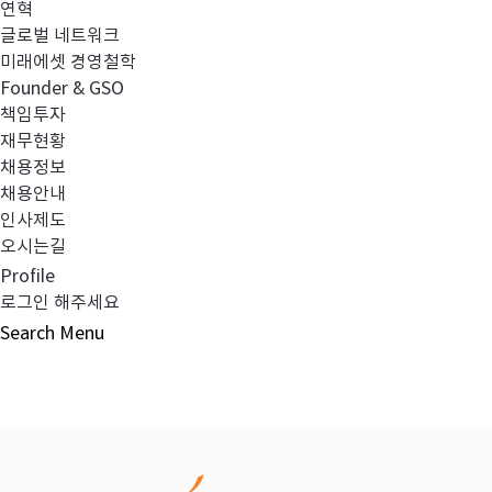
연혁
글로벌 네트워크
이전글
임원 선임 보고
미래에셋 경영철학
Founder & GSO
책임투자
다음글
임원 선임 및 사임 보고
재무현황
채용정보
채용안내
인사제도
오시는길
목록보기
Profile
로그인 해주세요
Search
Menu