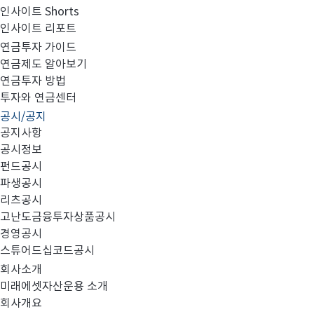
인사이트 Shorts
인사이트 리포트
임원 선임 보고
연금투자 가이드
연금제도 알아보기
연금투자 방법
투자와 연금센터
공시/공지
첨부와 같이 임원 선임을 공시합니다.
공지사항
공시정보
펀드공시
파생공시
리츠공시
고난도금융투자상품공시
임원선임보고(협회 및 홈페이지)_날인.pdf
경영공시
스튜어드십코드공시
회사소개
미래에셋자산운용 소개
회사개요