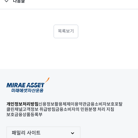
다음글
고난도금융투자상품_공시_20250715
목록보기
개인정보처리방침
신용정보활용체제
이용약관
금융소비자보호포탈
클린채널
고객정보 취급방침
금융소비자의 민원분쟁 처리 지침
보호금융상품등록부
패밀리 사이트