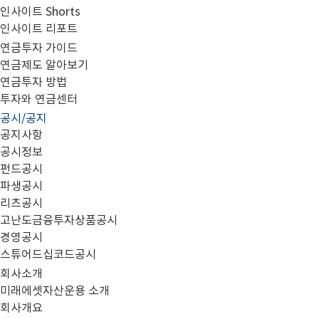
인사이트 Shorts
인사이트 리포트
고난도금융투자상품_공시_20250722
연금투자 가이드
연금제도 알아보기
연금투자 방법
투자와 연금센터
공시/공지
공지사항
공시정보
펀드공시
파생공시
MIRAE_HIGH_20250722.pdf
리츠공시
고난도금융투자상품공시
경영공시
스튜어드십코드공시
회사소개
미래에셋자산운용 소개
회사개요
이전글
고난도금융투자상품_공시_20250721