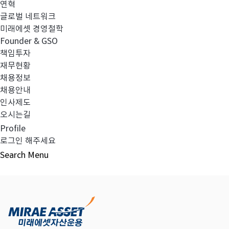
연혁
글로벌 네트워크
미래에셋 경영철학
다음글
고난도금융투자상품_공시_20250723
Founder & GSO
책임투자
재무현황
채용정보
채용안내
목록보기
인사제도
오시는길
Profile
로그인 해주세요
Search
Menu