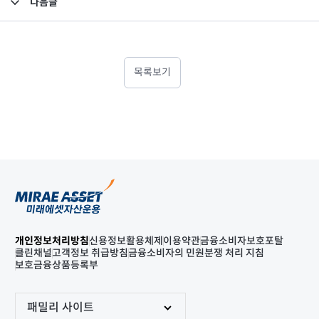
다음글
고난도금융투자상품_공시_20250724
목록보기
개인정보처리방침
신용정보활용체제
이용약관
금융소비자보호포탈
클린채널
고객정보 취급방침
금융소비자의 민원분쟁 처리 지침
보호금융상품등록부
패밀리 사이트