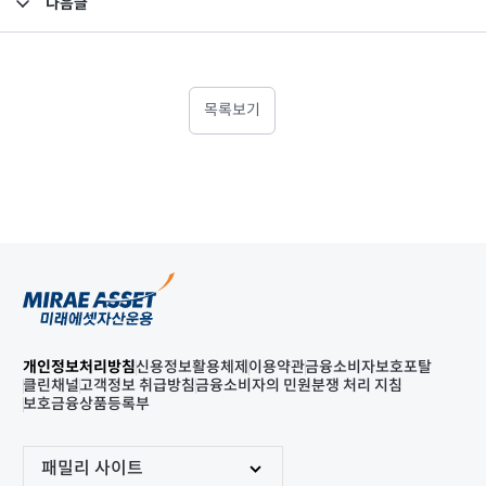
다음글
고난도금융투자상품_공시_20250725
목록보기
개인정보처리방침
신용정보활용체제
이용약관
금융소비자보호포탈
클린채널
고객정보 취급방침
금융소비자의 민원분쟁 처리 지침
보호금융상품등록부
패밀리 사이트