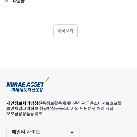
다음글
고난도금융투자상품_공시_20250728
목록보기
개인정보처리방침
신용정보활용체제
이용약관
금융소비자보호포탈
클린채널
고객정보 취급방침
금융소비자의 민원분쟁 처리 지침
보호금융상품등록부
패밀리 사이트