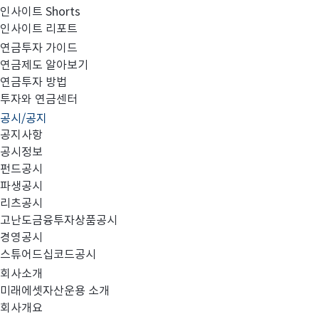
인사이트 Shorts
인사이트 리포트
고난도금융투자상품_공시_20250730
연금투자 가이드
연금제도 알아보기
연금투자 방법
투자와 연금센터
공시/공지
공지사항
공시정보
펀드공시
파생공시
MIRAE_HIGH_20250730.pdf
리츠공시
고난도금융투자상품공시
경영공시
스튜어드십코드공시
회사소개
미래에셋자산운용 소개
회사개요
이전글
고난도금융투자상품_공시_20250729