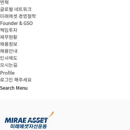
연혁
글로벌 네트워크
미래에셋 경영철학
다음글
고난도금융투자상품_공시_20250731
Founder & GSO
책임투자
재무현황
채용정보
채용안내
목록보기
인사제도
오시는길
Profile
로그인 해주세요
Search
Menu