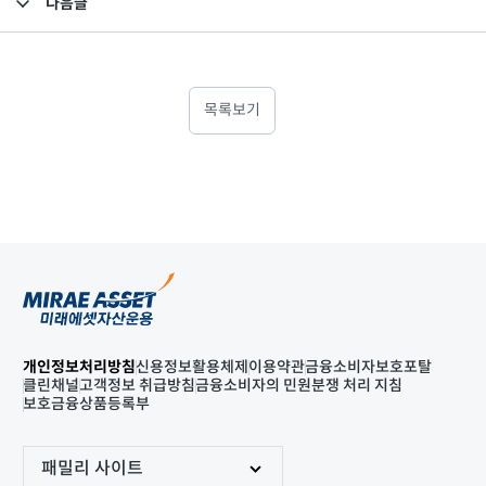
다음글
고난도금융투자상품_공시_20250731
목록보기
개인정보처리방침
신용정보활용체제
이용약관
금융소비자보호포탈
클린채널
고객정보 취급방침
금융소비자의 민원분쟁 처리 지침
보호금융상품등록부
패밀리 사이트