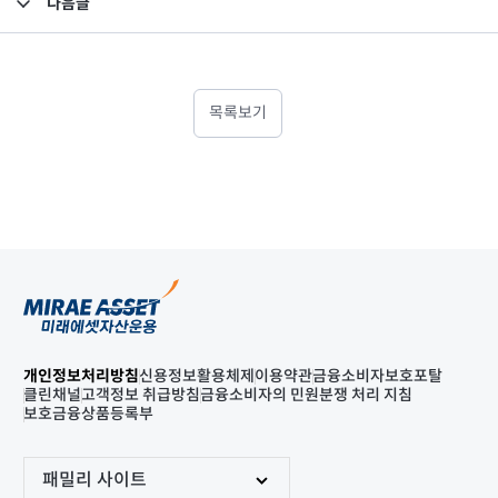
다음글
고난도금융투자상품_공시_20250808
목록보기
개인정보처리방침
신용정보활용체제
이용약관
금융소비자보호포탈
클린채널
고객정보 취급방침
금융소비자의 민원분쟁 처리 지침
보호금융상품등록부
패밀리 사이트