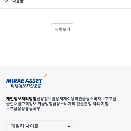
다음글
고난도금융투자상품_공시_20250819
목록보기
개인정보처리방침
신용정보활용체제
이용약관
금융소비자보호포탈
클린채널
고객정보 취급방침
금융소비자의 민원분쟁 처리 지침
보호금융상품등록부
패밀리 사이트