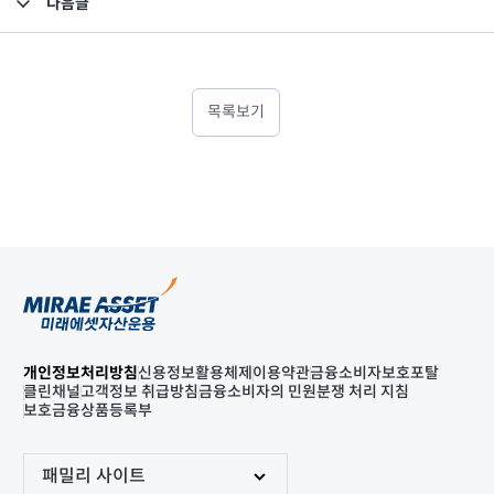
다음글
고난도금융투자상품_공시_20250829
목록보기
개인정보처리방침
신용정보활용체제
이용약관
금융소비자보호포탈
클린채널
고객정보 취급방침
금융소비자의 민원분쟁 처리 지침
보호금융상품등록부
패밀리 사이트