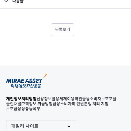
다음글
고난도금융투자상품_공시_20250904
목록보기
개인정보처리방침
신용정보활용체제
이용약관
금융소비자보호포탈
클린채널
고객정보 취급방침
금융소비자의 민원분쟁 처리 지침
보호금융상품등록부
패밀리 사이트