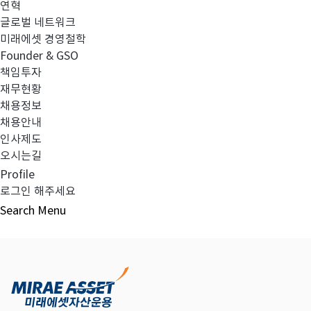
연혁
글로벌 네트워크
미래에셋 경영철학
다음글
고난도금융투자상품_공시_20250911
Founder & GSO
책임투자
재무현황
채용정보
채용안내
목록보기
인사제도
오시는길
Profile
로그인 해주세요
Search
Menu