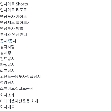
인사이트 Shorts
인사이트 리포트
고난도금융투자상품_공시_20250910
연금투자 가이드
연금제도 알아보기
연금투자 방법
투자와 연금센터
공시/공지
공지사항
공시정보
펀드공시
파생공시
MIRAE_HIGH_20250910.pdf
리츠공시
고난도금융투자상품공시
경영공시
스튜어드십코드공시
회사소개
미래에셋자산운용 소개
회사개요
이전글
고난도금융투자상품_공시_20250909