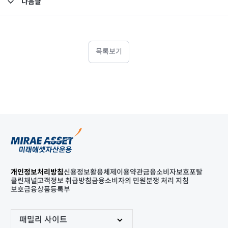
다음글
고난도금융투자상품_공시_20250918
목록보기
개인정보처리방침
신용정보활용체제
이용약관
금융소비자보호포탈
클린채널
고객정보 취급방침
금융소비자의 민원분쟁 처리 지침
보호금융상품등록부
패밀리 사이트