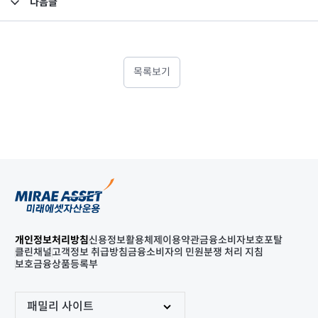
다음글
고난도금융투자상품_공시_20250919
목록보기
개인정보처리방침
신용정보활용체제
이용약관
금융소비자보호포탈
클린채널
고객정보 취급방침
금융소비자의 민원분쟁 처리 지침
보호금융상품등록부
패밀리 사이트