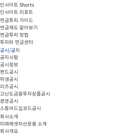
인사이트 Shorts
인사이트 리포트
[의결권 행사내역] 2025년 3분기 의결권 행사내역
연금투자 가이드
연금제도 알아보기
연금투자 방법
투자와 연금센터
공시/공지
◎스튜어드십코드 [원칙5] : 기관투자자는 충실한 의결권
공지사항
공시정보
의결권 행사의 구체적인 내용과 그 사유를 함께 공개해야 
펀드공시
파생공시
리츠공시
고난도금융투자상품공시
경영공시
의결권 행사 및 불행사 세부내역_2025년 3분기.xlsx
스튜어드십코드공시
회사소개
미래에셋자산운용 소개
회사개요