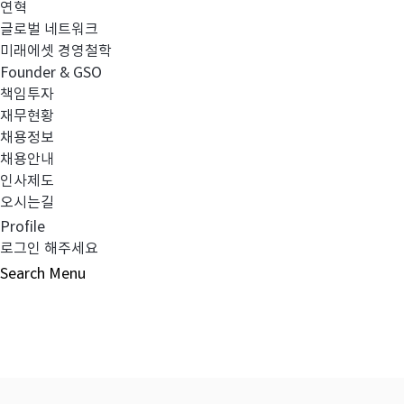
연혁
글로벌 네트워크
미래에셋 경영철학
이전글
[의결권 행사내역] 2025년 2분기 의결권
Founder & GSO
책임투자
재무현황
다음글
[의결권 행사내역] 2025년 4분기 의결권
채용정보
채용안내
인사제도
오시는길
Profile
목록보기
로그인 해주세요
Search
Menu