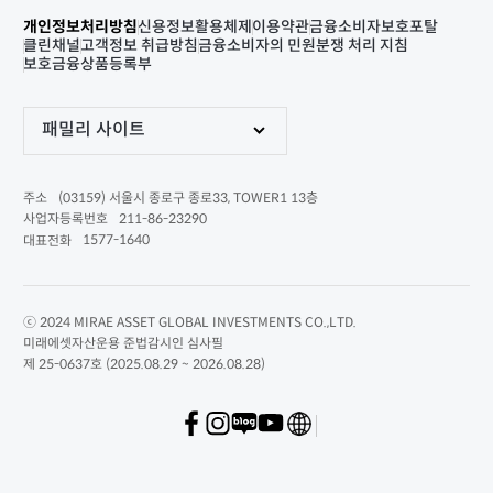
개인정보처리방침
신용정보활용체제
이용약관
금융소비자보호포탈
클린채널
고객정보 취급방침
금융소비자의 민원분쟁 처리 지침
보호금융상품등록부
패밀리 사이트
(03159) 서울시 종로구 종로33, TOWER1 13층
주소
211-86-23290
사업자등록번호
1577-1640
대표전화
ⓒ 2024 MIRAE ASSET GLOBAL INVESTMENTS CO.,LTD.
미래에셋자산운용 준법감시인 심사필
제 25-0637호 (2025.08.29 ~ 2026.08.28)