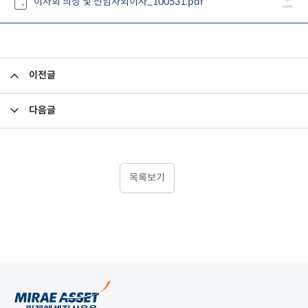
이사회 의장 및 선임사외이사_100531.pdf
이전글
사외이사 모범규준 예외공시
다음글
투자 및 출자관계에 관한 사항 발생
목록보기