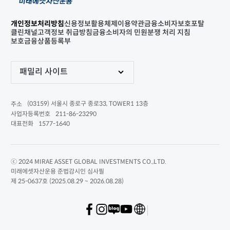
개인정보처리방침
신용정보활용체제
이용약관
금융소비자보호포탈
클린채널
고객정보 취급방침
금융소비자의 민원분쟁 처리 지침
보호금융상품등록부
패밀리 사이트
(03159) 서울시 종로구 종로33, TOWER1 13층
주소
211-86-23290
사업자등록번호
1577-1640
대표전화
ⓒ 2024 MIRAE ASSET GLOBAL INVESTMENTS CO.,LTD.
미래에셋자산운용 준법감시인 심사필
제 25-0637호 (2025.08.29 ~ 2026.08.28)