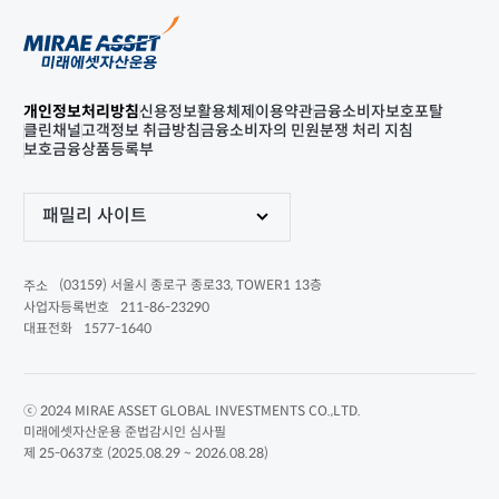
개인정보처리방침
신용정보활용체제
이용약관
금융소비자보호포탈
클린채널
고객정보 취급방침
금융소비자의 민원분쟁 처리 지침
보호금융상품등록부
패밀리 사이트
(03159) 서울시 종로구 종로33, TOWER1 13층
주소
211-86-23290
사업자등록번호
1577-1640
대표전화
ⓒ 2024 MIRAE ASSET GLOBAL INVESTMENTS CO.,LTD.
미래에셋자산운용 준법감시인 심사필
제 25-0637호 (2025.08.29 ~ 2026.08.28)