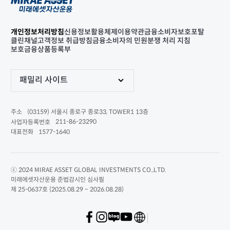
개인정보처리방침
신용정보활용체제
이용약관
금융소비자보호포탈
클린채널
고객정보 취급방침
금융소비자의 민원분쟁 처리 지침
보호금융상품등록부
패밀리 사이트
(03159) 서울시 종로구 종로33, TOWER1 13층
주소
211-86-23290
사업자등록번호
1577-1640
대표전화
ⓒ 2024 MIRAE ASSET GLOBAL INVESTMENTS CO.,LTD.
미래에셋자산운용 준법감시인 심사필
제 25-0637호 (2025.08.29 ~ 2026.08.28)