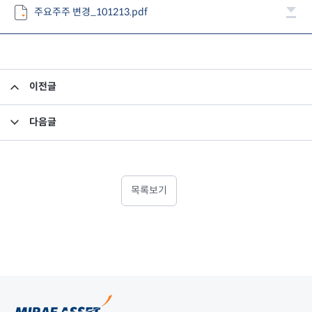
주요주주 변경_101213.pdf
이전글
사외이사 활동내역
다음글
준법감시인 해임보고
목록보기