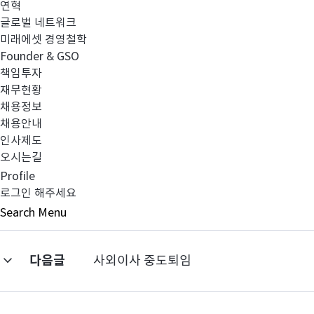
연혁
글로벌 네트워크
미래에셋 경영철학
Founder & GSO
책임투자
임시주주총회소집 결의-20101230.pdf
재무현황
채용정보
채용안내
인사제도
오시는길
Profile
로그인 해주세요
이전글
준법감시인 선임보고
Search
Menu
다음글
사외이사 중도퇴임