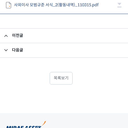
사외이사 모범규준 서식_2(활동내역)_110315.pdf
이전글
2010년 3분기 영업보고서
다음글
임시주주총회소집 결의
목록보기