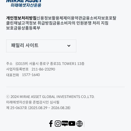
개인정보처리방침
신용정보활용체제
이용약관
금융소비자보호포탈
클린채널
고객정보 취급방침
금융소비자의 민원분쟁 처리 지침
보호금융상품등록부
패밀리 사이트
(03159) 서울시 종로구 종로33, TOWER1 13층
주소
211-86-23290
사업자등록번호
1577-1640
대표전화
ⓒ 2024 MIRAE ASSET GLOBAL INVESTMENTS CO.,LTD.
미래에셋자산운용 준법감시인 심사필
제 25-0637호 (2025.08.29 ~ 2026.08.28)