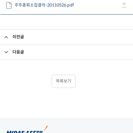
주주총회소집결의-20110526.pdf
이전글
사외이사 활동내역
다음글
사외이사 평가 관련 공시
목록보기