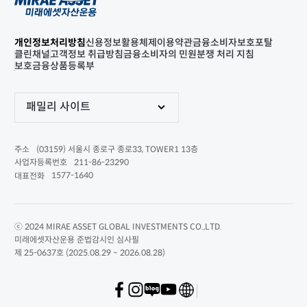
개인정보처리방침
신용정보활용체제
이용약관
금융소비자보호포탈
클린채널
고객정보 취급방침
금융소비자의 민원분쟁 처리 지침
보호금융상품등록부
패밀리 사이트
(03159) 서울시 종로구 종로33, TOWER1 13층
주소
211-86-23290
사업자등록번호
1577-1640
대표전화
ⓒ 2024 MIRAE ASSET GLOBAL INVESTMENTS CO.,LTD.
미래에셋자산운용 준법감시인 심사필
제 25-0637호 (2025.08.29 ~ 2026.08.28)