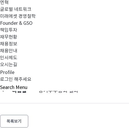
연혁
글로벌 네트워크
미래에셋 경영철학
매출액 또는 손익구조 30% 이상 변경.pdf
Founder & GSO
책임투자
재무현황
채용정보
채용안내
인사제도
오시는길
이전글
사외이사 평가 관련 공시
Profile
로그인 해주세요
Search
Menu
다음글
정기주주총회 결과
목록보기