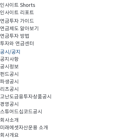
인사이트 Shorts
인사이트 리포트
매출액 또는 손익구조 30% 이상 변경
연금투자 가이드
연금제도 알아보기
연금투자 방법
투자와 연금센터
공시/공지
공지사항
공시정보
펀드공시
파생공시
첨부와 같이 당사의 주요 경영사항을 공시합니다.
리츠공시
고난도금융투자상품공시
경영공시
스튜어드십코드공시
회사소개
미래에셋자산운용 소개
회사개요