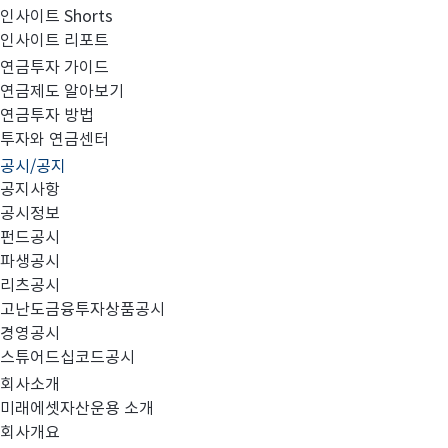
인사이트 Shorts
인사이트 리포트
사외이사 활동내역 공시
연금투자 가이드
연금제도 알아보기
연금투자 방법
투자와 연금센터
공시/공지
공지사항
공시정보
펀드공시
파생공시
첨부와 같이 당사의 주요 경영사항을 공시합니다.
리츠공시
고난도금융투자상품공시
경영공시
스튜어드십코드공시
회사소개
미래에셋자산운용 소개
회사개요