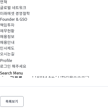
연혁
글로벌 네트워크
미래에셋 경영철학
사외이사 모범규준 서식_2(활동내역)_111115.pdf
Founder & GSO
책임투자
재무현황
채용정보
채용안내
인사제도
오시는길
이전글
영업보고서 FY2011 반기
Profile
로그인 해주세요
Search
Menu
다음글
FY2011 2분기 NCR검토보고서
목록보기