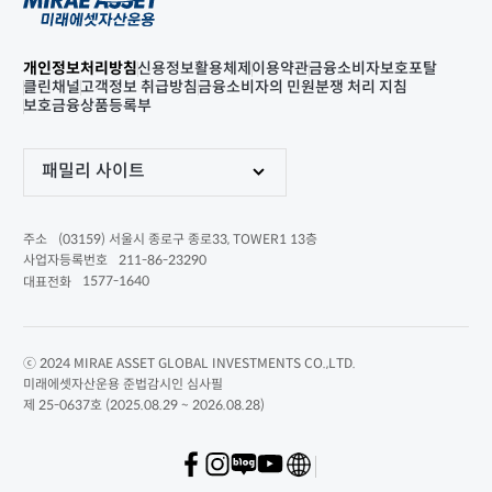
개인정보처리방침
신용정보활용체제
이용약관
금융소비자보호포탈
클린채널
고객정보 취급방침
금융소비자의 민원분쟁 처리 지침
보호금융상품등록부
패밀리 사이트
(03159) 서울시 종로구 종로33, TOWER1 13층
주소
211-86-23290
사업자등록번호
1577-1640
대표전화
ⓒ 2024 MIRAE ASSET GLOBAL INVESTMENTS CO.,LTD.
미래에셋자산운용 준법감시인 심사필
제 25-0637호 (2025.08.29 ~ 2026.08.28)