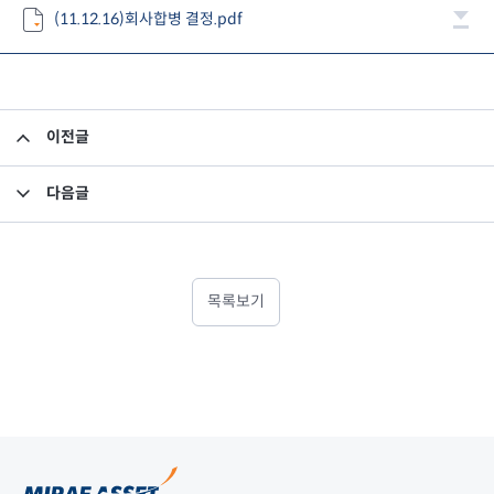
(11.12.16)회사합병 결정.pdf
이전글
사외이사 중도퇴임
다음글
투자 및 출자관계 사항
목록보기