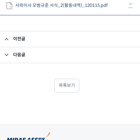
사외이사 모범규준 서식_2(활동내역)_120115.pdf
이전글
투자 및 출자관계 사항
다음글
FY2011 3분기 NCR 검토보고서
목록보기