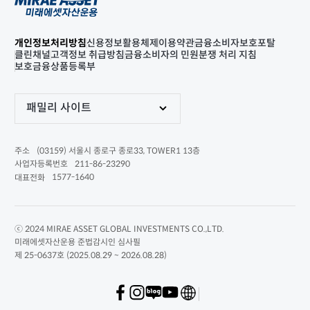
개인정보처리방침
신용정보활용체제
이용약관
금융소비자보호포탈
클린채널
고객정보 취급방침
금융소비자의 민원분쟁 처리 지침
보호금융상품등록부
패밀리 사이트
(03159) 서울시 종로구 종로33, TOWER1 13층
주소
211-86-23290
사업자등록번호
1577-1640
대표전화
ⓒ 2024 MIRAE ASSET GLOBAL INVESTMENTS CO.,LTD.
미래에셋자산운용 준법감시인 심사필
제 25-0637호 (2025.08.29 ~ 2026.08.28)