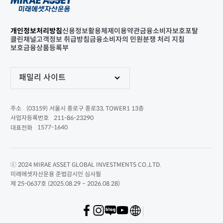
개인정보처리방침
신용정보활용체제
이용약관
금융소비자보호포탈
클린채널
고객정보 취급방침
금융소비자의 민원분쟁 처리 지침
보호금융상품등록부
패밀리 사이트
(03159) 서울시 종로구 종로33, TOWER1 13층
주소
211-86-23290
사업자등록번호
1577-1640
대표전화
ⓒ 2024 MIRAE ASSET GLOBAL INVESTMENTS CO.,LTD.
미래에셋자산운용 준법감시인 심사필
제 25-0637호 (2025.08.29 ~ 2026.08.28)