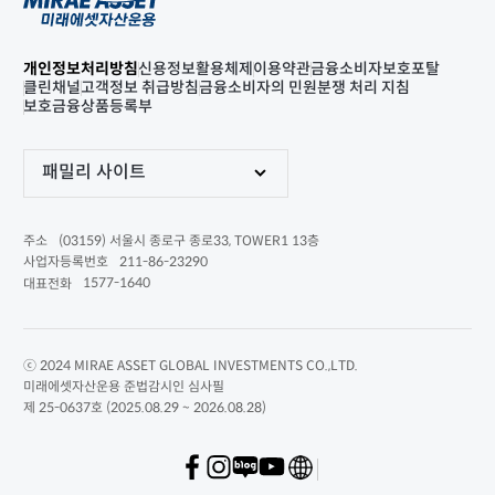
개인정보처리방침
신용정보활용체제
이용약관
금융소비자보호포탈
클린채널
고객정보 취급방침
금융소비자의 민원분쟁 처리 지침
보호금융상품등록부
패밀리 사이트
(03159) 서울시 종로구 종로33, TOWER1 13층
주소
211-86-23290
사업자등록번호
1577-1640
대표전화
ⓒ 2024 MIRAE ASSET GLOBAL INVESTMENTS CO.,LTD.
미래에셋자산운용 준법감시인 심사필
제 25-0637호 (2025.08.29 ~ 2026.08.28)