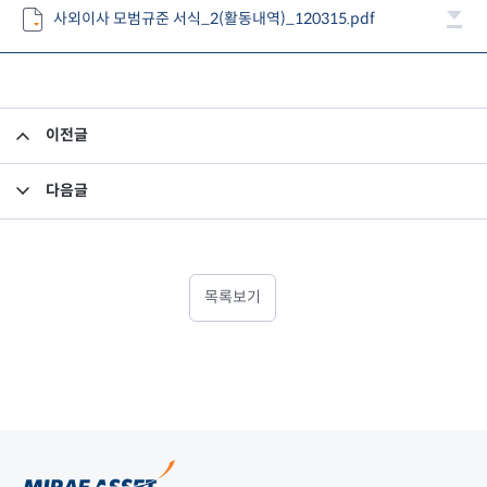
사외이사 모범규준 서식_2(활동내역)_120315.pdf
이전글
사외이사 모범규준 서식_1(후보추천내역)
다음글
임시주주총회 결과
목록보기