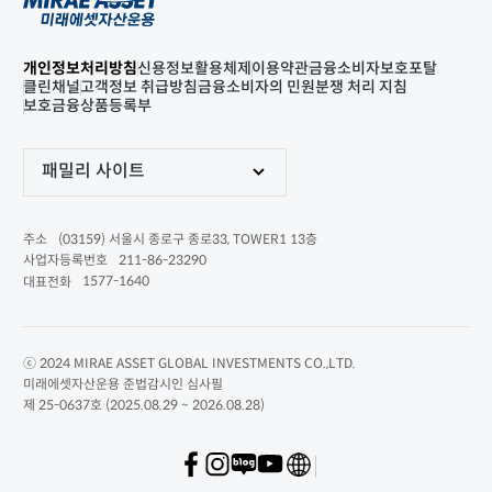
개인정보처리방침
신용정보활용체제
이용약관
금융소비자보호포탈
클린채널
고객정보 취급방침
금융소비자의 민원분쟁 처리 지침
보호금융상품등록부
패밀리 사이트
(03159) 서울시 종로구 종로33, TOWER1 13층
주소
211-86-23290
사업자등록번호
1577-1640
대표전화
ⓒ 2024 MIRAE ASSET GLOBAL INVESTMENTS CO.,LTD.
미래에셋자산운용 준법감시인 심사필
제 25-0637호 (2025.08.29 ~ 2026.08.28)