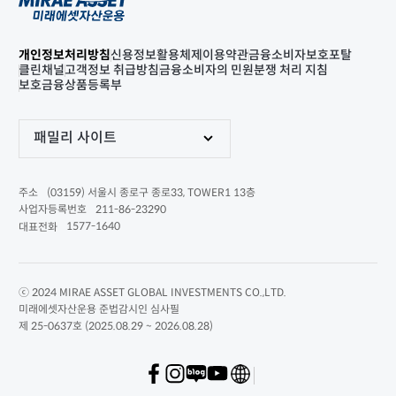
개인정보처리방침
신용정보활용체제
이용약관
금융소비자보호포탈
클린채널
고객정보 취급방침
금융소비자의 민원분쟁 처리 지침
보호금융상품등록부
패밀리 사이트
(03159) 서울시 종로구 종로33, TOWER1 13층
주소
211-86-23290
사업자등록번호
1577-1640
대표전화
ⓒ 2024 MIRAE ASSET GLOBAL INVESTMENTS CO.,LTD.
미래에셋자산운용 준법감시인 심사필
제 25-0637호 (2025.08.29 ~ 2026.08.28)