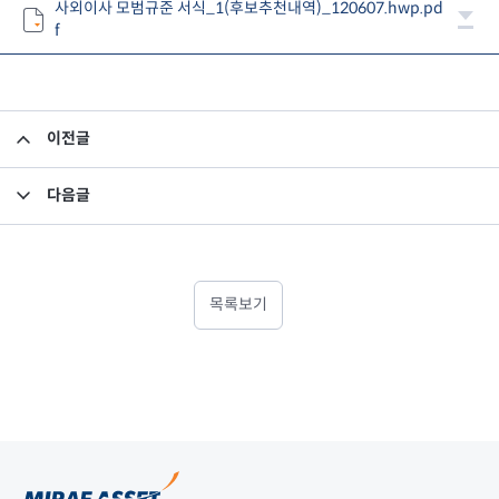
사외이사 모범규준 서식_1(후보추천내역)_120607.hwp.pd
f
이전글
업무보고서 (2011.04.01~2012.03.31)
다음글
사외이사 평가 관련 공시
목록보기