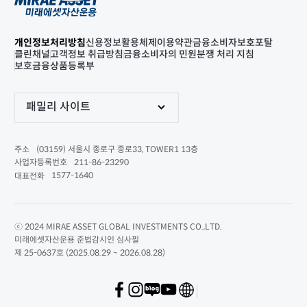
개인정보처리방침
신용정보활용체제
이용약관
금융소비자보호포탈
클린채널
고객정보 취급방침
금융소비자의 민원분쟁 처리 지침
보호금융상품등록부
패밀리 사이트
(03159) 서울시 종로구 종로33, TOWER1 13층
주소
211-86-23290
사업자등록번호
1577-1640
대표전화
ⓒ 2024 MIRAE ASSET GLOBAL INVESTMENTS CO.,LTD.
미래에셋자산운용 준법감시인 심사필
제 25-0637호 (2025.08.29 ~ 2026.08.28)