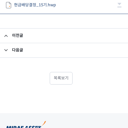
현금배당결정_15기.hwp
이전글
사외이사 모범규준 서식 (활동내역)
다음글
정기주주총회결과
목록보기