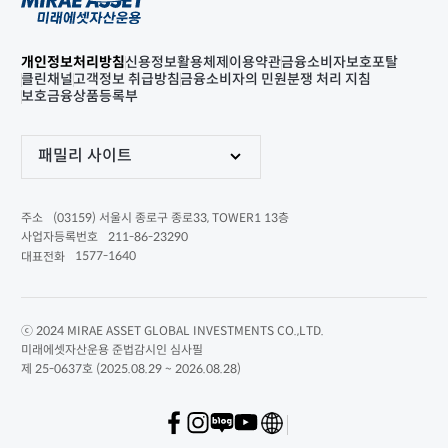
개인정보처리방침
신용정보활용체제
이용약관
금융소비자보호포탈
클린채널
고객정보 취급방침
금융소비자의 민원분쟁 처리 지침
보호금융상품등록부
패밀리 사이트
(03159) 서울시 종로구 종로33, TOWER1 13층
주소
211-86-23290
사업자등록번호
1577-1640
대표전화
ⓒ 2024 MIRAE ASSET GLOBAL INVESTMENTS CO.,LTD.
미래에셋자산운용 준법감시인 심사필
제 25-0637호 (2025.08.29 ~ 2026.08.28)