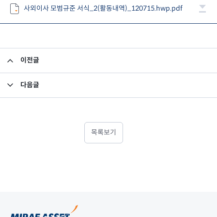
사외이사 모범규준 서식_2(활동내역)_120715.hwp.pdf
이전글
선임사외이사 선임 공시
다음글
재무제표에 대한 검토보고서
목록보기