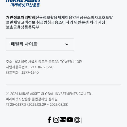
개인정보처리방침
신용정보활용체제
이용약관
금융소비자보호포탈
클린채널
고객정보 취급방침
금융소비자의 민원분쟁 처리 지침
보호금융상품등록부
패밀리 사이트
(03159) 서울시 종로구 종로33, TOWER1 13층
주소
211-86-23290
사업자등록번호
1577-1640
대표전화
ⓒ 2024 MIRAE ASSET GLOBAL INVESTMENTS CO.,LTD.
미래에셋자산운용 준법감시인 심사필
제 25-0637호 (2025.08.29 ~ 2026.08.28)