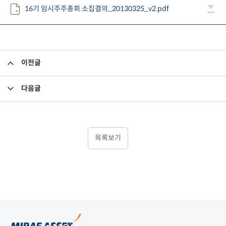
16기 임시주주총회 소집결의_20130325_v2.pdf
이전글
사외이사 모범규준 서식
다음글
16기 임시주주총회 소집결과
목록보기