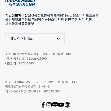
개인정보처리방침
신용정보활용체제
이용약관
금융소비자보호포탈
클린채널
고객정보 취급방침
금융소비자의 민원분쟁 처리 지침
보호금융상품등록부
패밀리 사이트
(03159) 서울시 종로구 종로33, TOWER1 13층
주소
211-86-23290
사업자등록번호
1577-1640
대표전화
ⓒ 2024 MIRAE ASSET GLOBAL INVESTMENTS CO.,LTD.
미래에셋자산운용 준법감시인 심사필
제 25-0637호 (2025.08.29 ~ 2026.08.28)