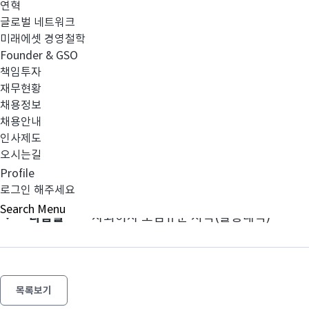
연혁
글로벌 네트워크
미래에셋 경영철학
영업용순자본비율(NCR)에 대한 검토보고서(FY2012_반기
Founder & GSO
책임투자
재무현황
채용정보
채용안내
인사제도
오시는길
이전글
업무보고서 (2012년 9월 기준)
Profile
로그인 해주세요
Search
Menu
다음글
사외이사 모범규준 서식(활동내역)
목록보기