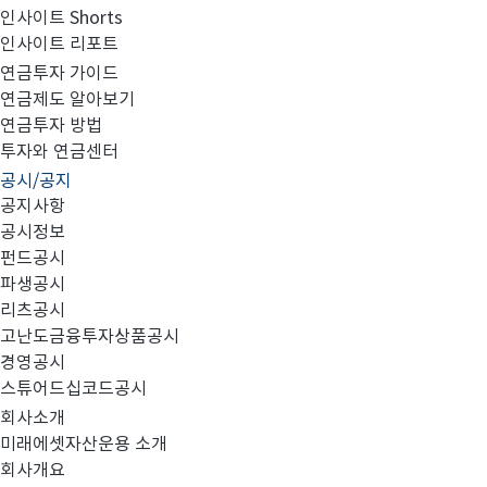
인사이트 Shorts
인사이트 리포트
영업용순자본비율(NCR)에 대한 검토보고서(FY2012_
연금투자 가이드
연금제도 알아보기
연금투자 방법
투자와 연금센터
공시/공지
공지사항
공시정보
펀드공시
파생공시
첨부와 같이 당사의 주요 경영사항을 공시합니다.
리츠공시
고난도금융투자상품공시
경영공시
스튜어드십코드공시
회사소개
미래에셋자산운용 소개
회사개요