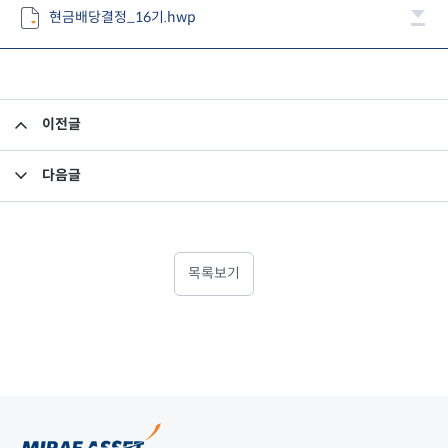
현금배당결정_16기.hwp
이전글
FY2012 영업용순자본비율보고서
다음글
정기주주총회결과
목록보기