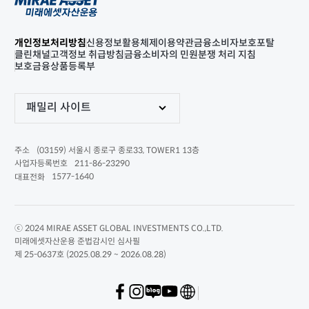
개인정보처리방침
신용정보활용체제
이용약관
금융소비자보호포탈
클린채널
고객정보 취급방침
금융소비자의 민원분쟁 처리 지침
보호금융상품등록부
패밀리 사이트
(03159) 서울시 종로구 종로33, TOWER1 13층
주소
211-86-23290
사업자등록번호
1577-1640
대표전화
ⓒ 2024 MIRAE ASSET GLOBAL INVESTMENTS CO.,LTD.
미래에셋자산운용 준법감시인 심사필
제 25-0637호 (2025.08.29 ~ 2026.08.28)