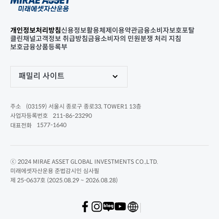
개인정보처리방침
신용정보활용체제
이용약관
금융소비자보호포탈
클린채널
고객정보 취급방침
금융소비자의 민원분쟁 처리 지침
보호금융상품등록부
패밀리 사이트
(03159) 서울시 종로구 종로33, TOWER1 13층
주소
211-86-23290
사업자등록번호
1577-1640
대표전화
ⓒ 2024 MIRAE ASSET GLOBAL INVESTMENTS CO.,LTD.
미래에셋자산운용 준법감시인 심사필
제 25-0637호 (2025.08.29 ~ 2026.08.28)