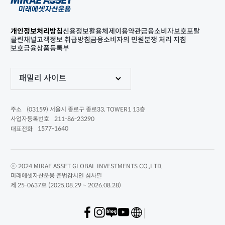
개인정보처리방침
신용정보활용체제
이용약관
금융소비자보호포탈
클린채널
고객정보 취급방침
금융소비자의 민원분쟁 처리 지침
보호금융상품등록부
패밀리 사이트
(03159) 서울시 종로구 종로33, TOWER1 13층
주소
211-86-23290
사업자등록번호
1577-1640
대표전화
ⓒ 2024 MIRAE ASSET GLOBAL INVESTMENTS CO.,LTD.
미래에셋자산운용 준법감시인 심사필
제 25-0637호 (2025.08.29 ~ 2026.08.28)