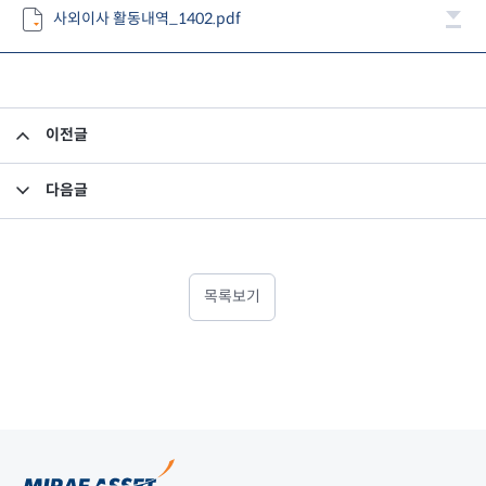
사외이사 활동내역_1402.pdf
이전글
사외이사 활동내역 공시의 건
다음글
주요 경영상황 공시 - 손익구조결정
목록보기