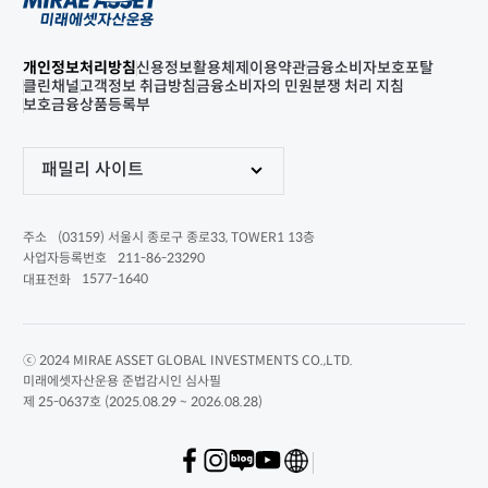
개인정보처리방침
신용정보활용체제
이용약관
금융소비자보호포탈
클린채널
고객정보 취급방침
금융소비자의 민원분쟁 처리 지침
보호금융상품등록부
패밀리 사이트
(03159) 서울시 종로구 종로33, TOWER1 13층
주소
211-86-23290
사업자등록번호
1577-1640
대표전화
ⓒ 2024 MIRAE ASSET GLOBAL INVESTMENTS CO.,LTD.
미래에셋자산운용 준법감시인 심사필
제 25-0637호 (2025.08.29 ~ 2026.08.28)