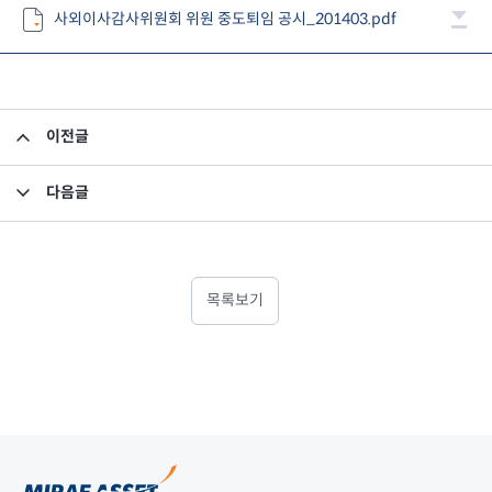
사외이사감사위원회 위원 중도퇴임 공시_201403.pdf
이전글
사외이사 활동내역 공시
다음글
정기주주총회 결과 공시의 건
목록보기