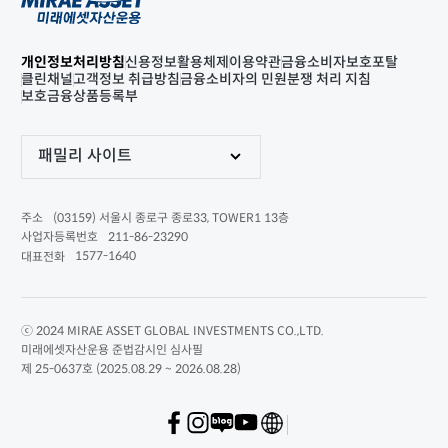
개인정보처리방침
신용정보활용체제
이용약관
금융소비자보호포탈
클린채널
고객정보 취급방침
금융소비자의 민원분쟁 처리 지침
보호금융상품등록부
패밀리 사이트
(03159) 서울시 종로구 종로33, TOWER1 13층
주소
211-86-23290
사업자등록번호
1577-1640
대표전화
ⓒ 2024 MIRAE ASSET GLOBAL INVESTMENTS CO.,LTD.
미래에셋자산운용 준법감시인 심사필
제 25-0637호 (2025.08.29 ~ 2026.08.28)