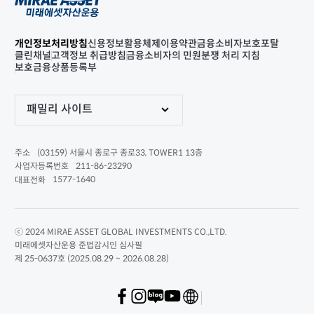
개인정보처리방침
신용정보활용체제
이용약관
금융소비자보호포탈
클린채널
고객정보 취급방침
금융소비자의 민원분쟁 처리 지침
보호금융상품등록부
패밀리 사이트
(03159) 서울시 종로구 종로33, TOWER1 13층
주소
211-86-23290
사업자등록번호
1577-1640
대표전화
ⓒ 2024 MIRAE ASSET GLOBAL INVESTMENTS CO.,LTD.
미래에셋자산운용 준법감시인 심사필
제 25-0637호 (2025.08.29 ~ 2026.08.28)