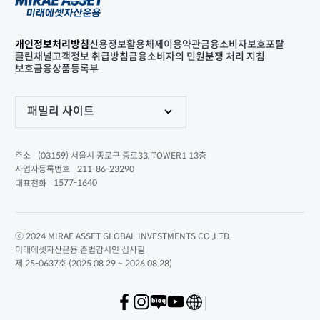
개인정보처리방침
신용정보활용체제
이용약관
금융소비자보호포탈
클린채널
고객정보 취급방침
금융소비자의 민원분쟁 처리 지침
보호금융상품등록부
패밀리 사이트
(03159) 서울시 종로구 종로33, TOWER1 13층
주소
211-86-23290
사업자등록번호
1577-1640
대표전화
ⓒ 2024 MIRAE ASSET GLOBAL INVESTMENTS CO.,LTD.
미래에셋자산운용 준법감시인 심사필
제 25-0637호 (2025.08.29 ~ 2026.08.28)