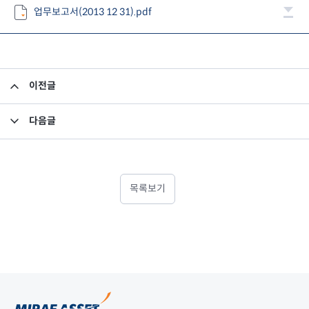
업무보고서(2013 12 31).pdf
이전글
결산 영업용순자본비율보고서(FY2013)
다음글
선임사외이사 선임의 건
목록보기