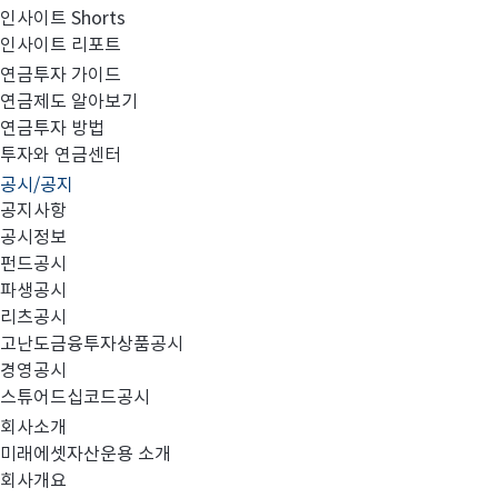
인사이트 Shorts
인사이트 리포트
분기연결재무제표 연결검토보고서(FY2014.3Q)
연금투자 가이드
연금제도 알아보기
연금투자 방법
투자와 연금센터
공시/공지
공지사항
공시정보
펀드공시
파생공시
첨부와 같이 당사의 주요 경영사항을 공시합니다.
리츠공시
고난도금융투자상품공시
경영공시
스튜어드십코드공시
회사소개
미래에셋자산운용 소개
회사개요