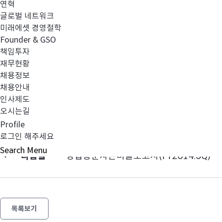
연혁
글로벌 네트워크
미래에셋 경영철학
미래에셋자산운용(연결)_FY2014_3Q_final.pdf
Founder & GSO
책임투자
재무현황
채용정보
채용안내
인사제도
오시는길
이전글
분기재무제표 검토보고서(FY2014.3Q)
Profile
로그인 해주세요
Search
Menu
다음글
영업용순자본비율보고서(FY2014.3Q)
목록보기