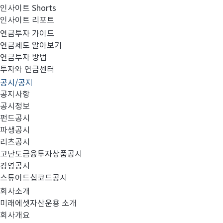
인사이트 Shorts
인사이트 리포트
투자자예탁금 이용료율 변경 안내의 건
연금투자 가이드
연금제도 알아보기
연금투자 방법
투자와 연금센터
공시/공지
공지사항
첨부와 같이 당사의 주요 경영사항을 공시합니다.
공시정보
펀드공시
파생공시
리츠공시
고난도금융투자상품공시
투자자예탁금 이용료율 변경 안내.pdf
경영공시
스튜어드십코드공시
회사소개
미래에셋자산운용 소개
회사개요