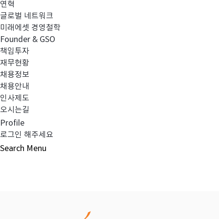
연혁
글로벌 네트워크
이전글
이사회 및 사외이사 활동내역 공시
미래에셋 경영철학
Founder & GSO
책임투자
다음글
정기주주총회 결과 공시
재무현황
채용정보
채용안내
인사제도
오시는길
목록보기
Profile
로그인 해주세요
Search
Menu