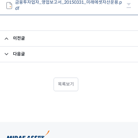
금융투자업자_영업보고서_20150331_미래에셋자산운용.p
df
이전글
이사회 등 및 사외이사 활동내역 공시
다음글
분기재무제표 검토보고서(FY2015.1Q)
목록보기