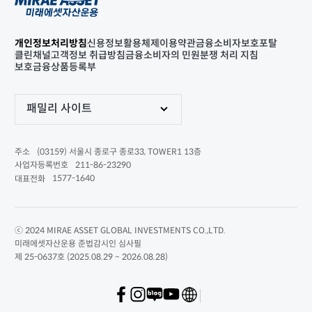
개인정보처리방침
신용정보활용체제
이용약관
금융소비자보호포탈
클린채널
고객정보 취급방침
금융소비자의 민원분쟁 처리 지침
보호금융상품등록부
패밀리 사이트
(03159) 서울시 종로구 종로33, TOWER1 13층
주소
211-86-23290
사업자등록번호
1577-1640
대표전화
ⓒ 2024 MIRAE ASSET GLOBAL INVESTMENTS CO.,LTD.
미래에셋자산운용 준법감시인 심사필
제 25-0637호 (2025.08.29 ~ 2026.08.28)